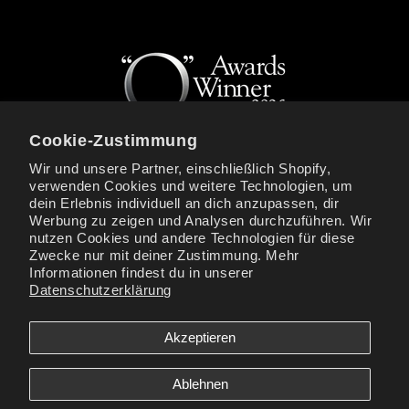
Cookie-Zustimmung
Wir und unsere Partner, einschließlich Shopify,
verwenden Cookies und weitere Technologien, um
MELDEN SIE SICH FÜR LOVISS-NEWS UND
dein Erlebnis individuell an dich anzupassen, dir
EXKLUSIVE ANGEBOTE AN
Werbung zu zeigen und Analysen durchzuführen. Wir
nutzen Cookies und andere Technologien für diese
E-Mail
Zwecke nur mit deiner Zustimmung. Mehr
Informationen findest du in unserer
Datenschutzerklärung
Facebook
Instagram
YouTube
TikTok
X
(Twitter)
Akzeptieren
Zahlungsmethoden
Ablehnen
Loviss® is a registered trademark of Loviss Novelties Inc. All Models are