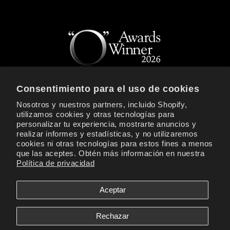
Consentimiento para el uso de cookies
Nosotros y nuestros partners, incluido Shopify,
REGÍSTRATE PARA RECIBIR NOTICIAS Y
utilizamos cookies y otras tecnologías para
OFERTAS EXCLUSIVAS DE LOVISS
personalizar tu experiencia, mostrarte anuncios y
realizar informes y estadísticas, y no utilizaremos
Correo electrónico
cookies ni otras tecnologías para estos fines a menos
que las aceptes. Obtén más información en nuestra
Política de privacidad
Facebook
Instagram
YouTube
TikTok
X
(Twitter)
Aceptar
Formas
Rechazar
de
Loviss® is a registered trademark of Loviss Novelties Inc. All Models are