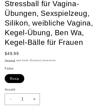
Stressball für Vagina-
Übungen, Sexspielzeug,
Silikon, weibliche Vagina,
Kegel-Übung, Ben Wa,
Kegel-Bälle für Frauen
Normaler
$49.99
Preis
Versand
wird beim Checkout berechnet
Farbe
Rosa
Anzahl
Anzahl
Verringere
Erhöhe
die
die