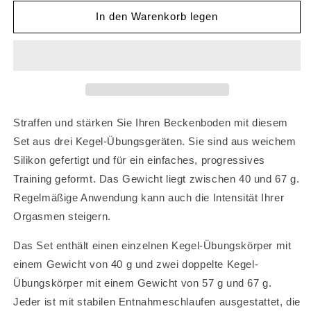
Menge
Menge
für
für
In den Warenkorb legen
Wasserdichter
Wasserdichter
Silikon-
Silikon-
Stressball
Stressball
für
für
Vagina-
Vagina-
Übungen,
Übungen,
Sexspielzeug,
Sexspielzeug,
Straffen und stärken Sie Ihren Beckenboden mit diesem
Silikon,
Silikon,
Set aus drei Kegel-Übungsgeräten. Sie sind aus weichem
weibliche
weibliche
Silikon gefertigt und für ein einfaches, progressives
Vagina,
Vagina,
Kegel-
Kegel-
Training geformt. Das Gewicht liegt zwischen 40 und 67 g.
Übung,
Übung,
Regelmäßige Anwendung kann auch die Intensität Ihrer
Ben
Ben
Orgasmen steigern.
Wa,
Wa,
Kegel-
Kegel-
Das Set enthält einen einzelnen Kegel-Übungskörper mit
Bälle
Bälle
für
für
einem Gewicht von 40 g und zwei doppelte Kegel-
Frauen
Frauen
Übungskörper mit einem Gewicht von 57 g und 67 g.
Jeder ist mit stabilen Entnahmeschlaufen ausgestattet, die