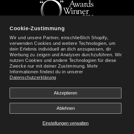
Cookie-Zustimmung
Wir und unsere Partner, einschließlich Shopify,
verwenden Cookies und weitere Technologien, um
MELDEN SIE SICH FÜR LOVISS-NEWS UND
dein Erlebnis individuell an dich anzupassen, dir
EXKLUSIVE ANGEBOTE AN
Werbung zu zeigen und Analysen durchzuführen. Wir
nutzen Cookies und andere Technologien für diese
E-Mail
Zwecke nur mit deiner Zustimmung. Mehr
Informationen findest du in unserer
Datenschutzerklärung
Facebook
Instagram
YouTube
TikTok
X
(Twitter)
Akzeptieren
Zahlungsmethoden
Ablehnen
Loviss® is a registered trademark of Loviss Novelties Inc. All Models are
Over 18.
Einstellungen verwalten
© Loviss. All rights reserved.