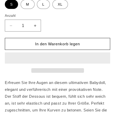
S
M
L
XL
Anzahl
Anzahl
Verringere
Erhöhe
die
die
Menge
Menge
für
für
In den Warenkorb legen
Damen
Damen
Weihnachtsunterwäsche,
Weihnachtsunterwäsche,
Sexy
Sexy
Weihnachtsmann-
Weihnachtsmann-
Babydoll,
Babydoll,
Chemise,
Chemise,
Nachthemd,
Nachthemd,
Erfreuen Sie Ihre Augen an diesem ultimativen Babydoll,
Nachtwäsche
Nachtwäsche
elegant und verführerisch mit einer provokativen Note.
Der Stoff der Dessous ist bequem, fühlt sich sehr weich
an, ist sehr elastisch und passt zu Ihrer Größe. Perfekt
zugeschnitten, um Ihre Kurven zu betonen. Seien Sie die