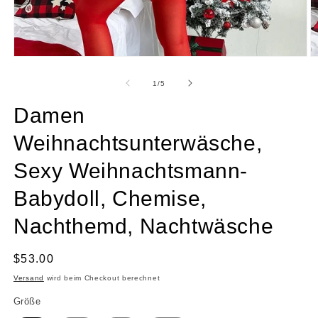
Medien
M
1
2
in
in
von
1
/
5
Modal
M
öffnen
ö
Damen
Weihnachtsunterwäsche,
Sexy Weihnachtsmann-
Babydoll, Chemise,
Nachthemd, Nachtwäsche
Normaler
$53.00
Preis
Versand
wird beim Checkout berechnet
Größe