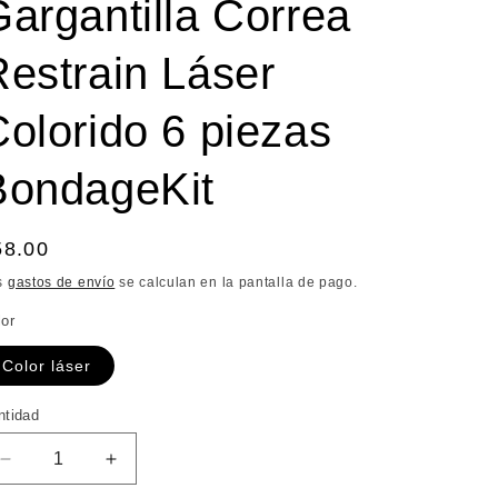
argantilla Correa
Restrain Láser
olorido 6 piezas
BondageKit
recio
58.00
bitual
s
gastos de envío
se calculan en la pantalla de pago.
lor
Color láser
ntidad
ntidad
Reducir
Aumentar
cantidad
cantidad