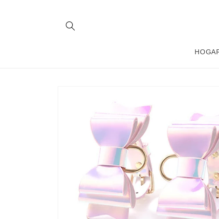
Ir
directamente
al contenido
HOGA
Ir
directamente
a la
información
del producto