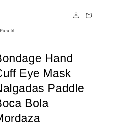
Iniciar
Carrito
sesión
Para él
Bondage Hand
Cuff Eye Mask
Nalgadas Paddle
Boca Bola
Mordaza