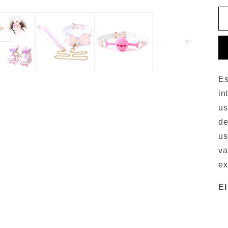
Es
in
us
de
us
va
ex
El