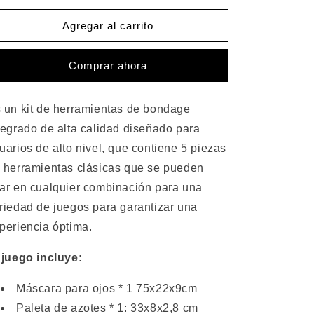
para
para
Bondage
Bondage
Agregar al carrito
Hand
Hand
Cuff
Cuff
Comprar ahora
Eye
Eye
Mask
Mask
Nalgadas
Nalgadas
 un kit de herramientas de bondage
Paddle
Paddle
Boca
Boca
tegrado de alta calidad diseñado para
Bola
Bola
uarios de alto nivel, que contiene 5 piezas
Mordaza
Mordaza
 herramientas clásicas que se pueden
Gargantilla
Gargantilla
Correa
Correa
ar en cualquier combinación para una
Restrain
Restrain
riedad de juegos para garantizar una
Láser
Láser
periencia óptima.
Colorido
Colorido
6
6
 juego incluye:
piezas
piezas
BondageKit
BondageKit
Máscara para ojos * 1 75x22x9cm
Paleta de azotes * 1: 33x8x2,8 cm