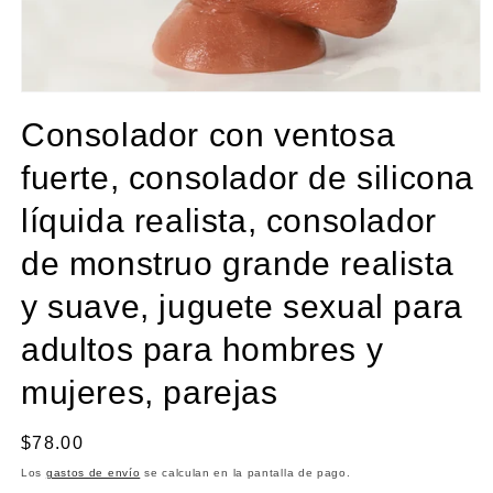
Abrir
elemento
Consolador con ventosa
multimedia
1
en
fuerte, consolador de silicona
una
ventana
líquida realista, consolador
modal
de monstruo grande realista
y suave, juguete sexual para
adultos para hombres y
mujeres, parejas
Precio
$78.00
habitual
Los
gastos de envío
se calculan en la pantalla de pago.