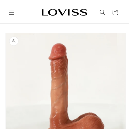
Ir
directamente
al contenido
Carrito
Ir
directamente
a la
información
del producto