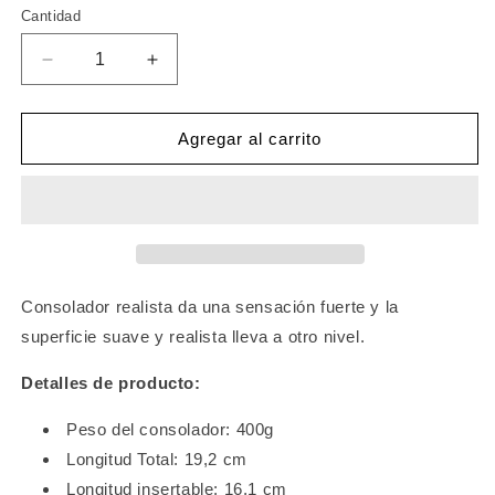
Cantidad
Cantidad
Reducir
Aumentar
cantidad
cantidad
para
para
Consolador
Consolador
Agregar al carrito
con
con
ventosa
ventosa
fuerte,
fuerte,
consolador
consolador
de
de
silicona
silicona
líquida
líquida
Consolador realista da una sensación fuerte y la
realista,
realista,
superficie suave y realista lleva a otro nivel.
consolador
consolador
de
de
Detalles de producto:
monstruo
monstruo
grande
grande
Peso del consolador: 400g
realista
realista
Longitud Total: 19,2 cm
y
y
suave,
suave,
Longitud insertable: 16,1 cm