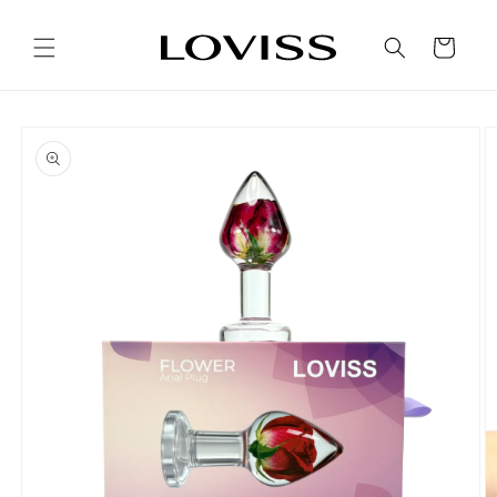
Ir
directamente
al contenido
Carrito
Ir
directamente
a la
información
del producto