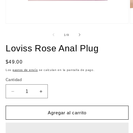
Abrir
Ab
elemento
e
multimedia
m
de
1
/
9
1
2
en
e
Loviss Rose Anal Plug
una
u
ventana
v
modal
m
Precio
$49.00
habitual
Los
gastos de envío
se calculan en la pantalla de pago.
Cantidad
Cantidad
Reducir
Aumentar
cantidad
cantidad
para
para
Loviss
Loviss
Agregar al carrito
Rose
Rose
Anal
Anal
Plug
Plug