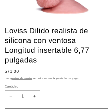
Abrir
elemento
Loviss Dilido realista de
multimedia
1
en
silicona con ventosa
una
ventana
Longitud insertable 6,77
modal
pulgadas
Precio
$71.00
habitual
Los
gastos de envío
se calculan en la pantalla de pago.
Cantidad
Cantidad
Reducir
Aumentar
cantidad
cantidad
para
para