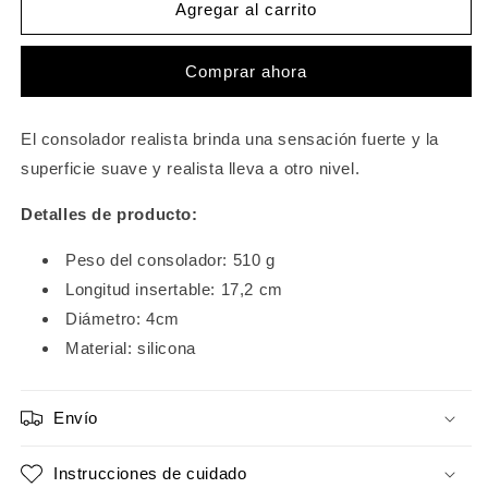
Loviss
Loviss
Agregar al carrito
Dilido
Dilido
realista
realista
Comprar ahora
de
de
silicona
silicona
con
con
El consolador realista brinda una sensación fuerte y la
ventosa
ventosa
Longitud
Longitud
superficie suave y realista lleva a otro nivel.
insertable
insertable
6,77
6,77
Detalles de producto:
pulgadas
pulgadas
Peso del consolador: 510 g
Longitud insertable: 17,2 cm
Diámetro: 4cm
Material: silicona
Envío
Instrucciones de cuidado