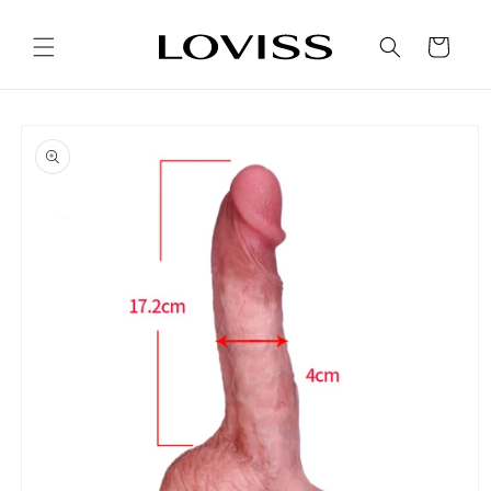
Ir
directamente
al contenido
Carrito
Ir
directamente
a la
información
del producto