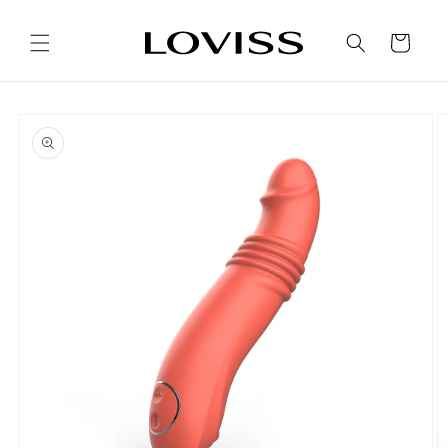
Ir
directamente
al contenido
Carrito
Ir
directamente
a la
información
del producto