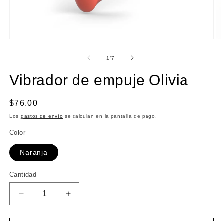
Abrir
Ab
elemento
e
multimedia
m
de
1
/
7
1
2
en
e
Vibrador de empuje Olivia
una
u
ventana
v
modal
m
Precio
$76.00
habitual
Los
gastos de envío
se calculan en la pantalla de pago.
Color
Naranja
Cantidad
Cantidad
Reducir
Aumentar
cantidad
cantidad
para
para