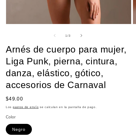
Abrir
Ab
elemento
e
multimedia
m
de
1
/
3
1
2
en
e
Arnés de cuerpo para mujer,
una
u
ventana
v
modal
m
Liga Punk, pierna, cintura,
danza, elástico, gótico,
accesorios de Carnaval
Precio
$49.00
habitual
Los
gastos de envío
se calculan en la pantalla de pago.
Color
Negro