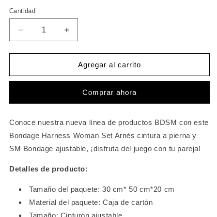
Cantidad
Cantidad
Reducir
Aumentar
cantidad
cantidad
para
para
Arnés
Arnés
Agregar al carrito
de
de
cuerpo
cuerpo
Comprar ahora
para
para
mujer,
mujer,
Liga
Liga
Conoce nuestra nueva línea de productos BDSM con este
Punk,
Punk,
pierna,
pierna,
Bondage Harness Woman Set Arnés cintura a pierna y
cintura,
cintura,
SM Bondage ajustable, ¡disfruta del juego con tu pareja!
danza,
danza,
elástico,
elástico,
Detalles de producto:
gótico,
gótico,
accesorios
accesorios
Tamaño del paquete:
30
cm*
50
cm*20
cm
de
de
Material del paquete: Caja de cartón
Carnaval
Carnaval
Tamaño: Cinturón ajustable