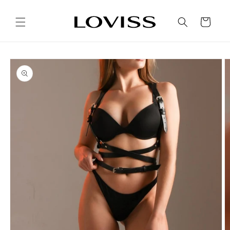
Ir
directamente
al contenido
Carrito
Ir
directamente
a la
información
del producto