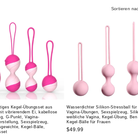
Sortieren na
tiges Kegel-Übungsset aus
Wasserdichter Silikon-Stressball für
mit vibrierendem Ei, kabellose
Vagina-Übungen, Sexspielzeug, Sili
g, G-Punkt, Vagina-
weibliche Vagina, Kegel-Übung, Ben
rstellung, Sexspielzeug,
Kegel-Bälle für Frauen
sgewichte, Kegel-Bälle,
Normaler
$49.99
sset
Preis