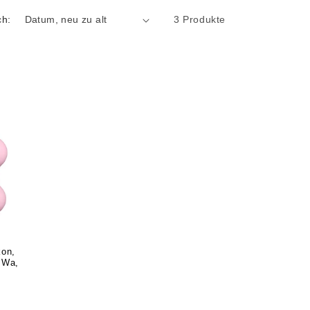
ch:
3 Produkte
kon,
 Wa,