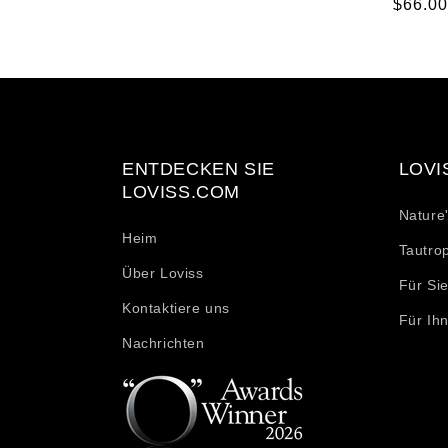
Norma
$66.00
Preis
ENTDECKEN SIE
LOVI
LOVISS.COM
Nature
Heim
Tautro
Über Loviss
Für Si
Kontaktiere uns
Für Ih
Nachrichten