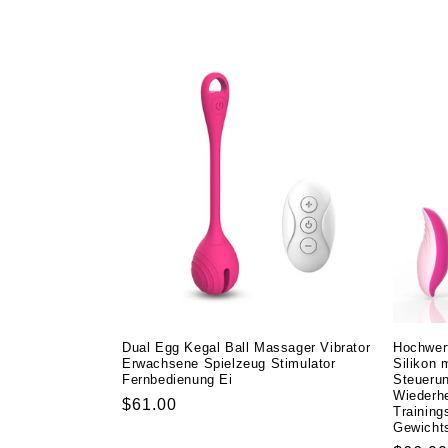
g
o
r
i
e
:
Dual Egg Kegal Ball Massager Vibrator
Hochwer
Erwachsene Spielzeug Stimulator
Silikon 
Fernbedienung Ei
Steuerun
Wiederhe
Normaler
$61.00
Training
Preis
Gewicht