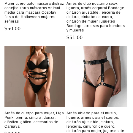
Mujer cuero gato máscara disfraz
Arnés de club nocturno sexy,
conejito zorro máscaras Animal
liguero, arnés corporal Bondage,
media cara máscara Cosplay
cinturón ajustable, lencería de
fiesta de Halloween mujeres
cintura, cinturón de cuero,
señoras
cinturón de mujer, juguetes
Bondage, arneses para hombres
Precio
$50.00
y mujeres
habitual
Precio
$51.00
habitual
Arnés de cuerpo para mujer, Liga
Arnés abierto para el muslo,
Punk, pierna, cintura, danza,
liguero, arnés para el cuerpo,
elástico, gótico, accesorios de
cinturón ajustable, cintura,
Carnaval
lencería, cinturón de cuero,
cinturón para mujer, juguetes de