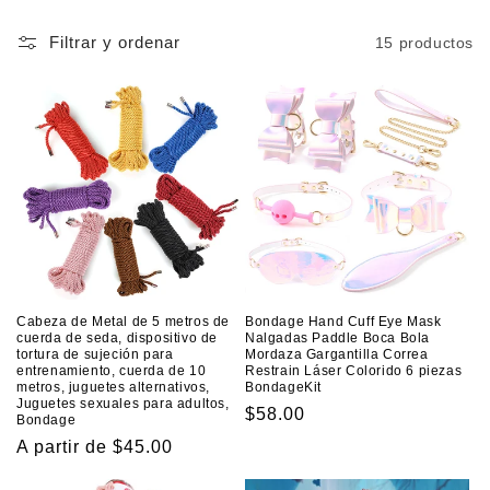
n
Filtrar y ordenar
15 productos
:
Cabeza de Metal de 5 metros de
Bondage Hand Cuff Eye Mask
cuerda de seda, dispositivo de
Nalgadas Paddle Boca Bola
tortura de sujeción para
Mordaza Gargantilla Correa
entrenamiento, cuerda de 10
Restrain Láser Colorido 6 piezas
metros, juguetes alternativos,
BondageKit
Juguetes sexuales para adultos,
Precio
$58.00
Bondage
habitual
Precio
A partir de $45.00
habitual