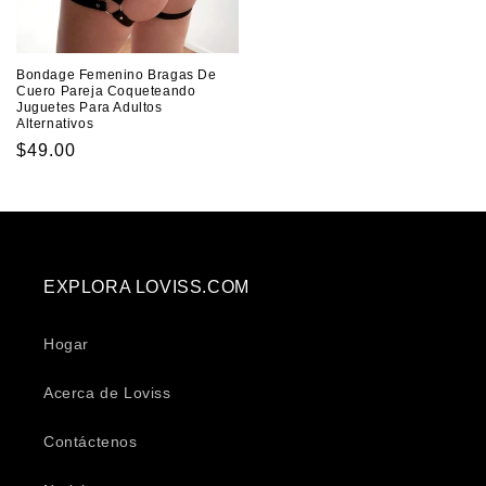
Bondage Femenino Bragas De
Cuero Pareja Coqueteando
Juguetes Para Adultos
Alternativos
Precio
$49.00
habitual
EXPLORA LOVISS.COM
Hogar
Acerca de Loviss
Contáctenos