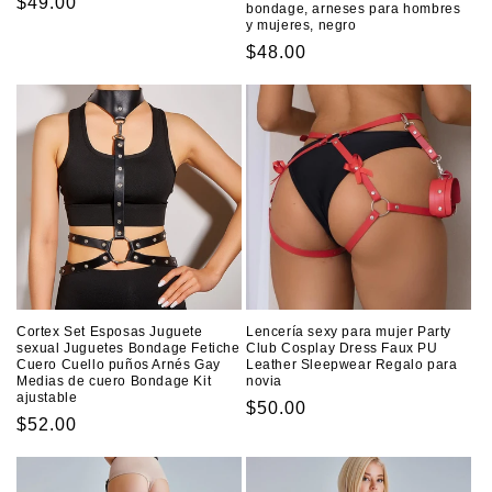
Precio
$49.00
bondage, arneses para hombres
y mujeres, negro
habitual
Precio
$48.00
habitual
Cortex Set Esposas Juguete
Lencería sexy para mujer Party
sexual Juguetes Bondage Fetiche
Club Cosplay Dress Faux PU
Cuero Cuello puños Arnés Gay
Leather Sleepwear Regalo para
Medias de cuero Bondage Kit
novia
ajustable
Precio
$50.00
Precio
$52.00
habitual
habitual