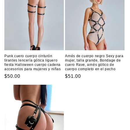
Punk cuero cuerpo cinturón
Arnés de cuerpo negro Sexy para
tirantes lencería gótica liguero
mujer, talla grande, Bondage de
fiesta Halloween cuerpo cadena
cuero Rave, arnés gótico de
accesorios para mujeres y niñas
cuerpo completo en el pecho
Precio
$50.00
Precio
$51.00
habitual
habitual